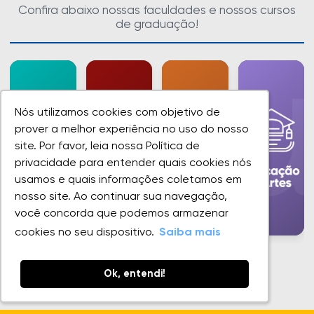
Confira abaixo nossas faculdades e nossos cursos
de graduação!
Nós utilizamos cookies com objetivo de
Nós utilizamos cookies com objetivo de
prover a melhor experiência no uso do nosso
prover a melhor experiência no uso do nosso
site. Por favor, leia nossa Política de
site. Por favor, leia nossa Política de
privacidade para entender quais cookies nós
privacidade para entender quais cookies nós
usamos e quais informações coletamos em
usamos e quais informações coletamos em
nosso site. Ao continuar sua navegação,
nosso site. Ao continuar sua navegação,
você concorda que podemos armazenar
você concorda que podemos armazenar
cookies no seu dispositivo.
cookies no seu dispositivo.
Saiba mais
Saiba mais
Ok, entendi!
Ok, entendi!